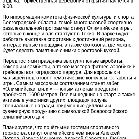
отдыха. Торжественная церемония открытия начнётся в
9:00.
По информации комитета физической культуры и спорта
Волгоградской области, темой многочасовой спортивно-
развлекательной программы станут Олимпийские игры,
которые в конце июля стартуют в Токио. В парке будут
работать выставка спортивных достижений региона,
интерактивные площадки, а также фотозона, где можно
будет сделать памятные снимки с ростовой куклой.
Перед гостями праздника выступят юные акробаты,
боксеры и самбисты, а также мастера фитнес-аэробики и
трейсеры волгоградского паркура. Для взрослых и
малышей подготовят тематические конкурсы, эстафеты и
игры. Самым массовым состязанием станет забег
«Олимпийская миля» — юным атлетам предстоит
пробежать 1600 метров. Все вышедшие на старт, а также
активные участники других площадок получат
специальные награды, фирменные дипломы и
сувенирную продукцию с символикой Всероссийского
олимпийского дня.
Планируется, что почётными гостями спортивного
торжества станут олимпийские чемпионы Алексей
Петров, Лариса Ильченко, Алексей Савостин, Любовь