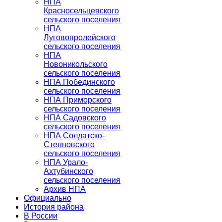
НПА
Красносельцевского
сельского поселения
НПА
Луговопролейского
сельского поселения
НПА
Новоникольского
сельского поселения
НПА Побединского
сельского поселения
НПА Приморского
сельского поселения
НПА Садовского
сельского поселения
НПА Солдатско-
Степновского
сельского поселения
НПА Урало-
Ахтубинского
сельского поселения
Архив НПА
Официально
История района
В России