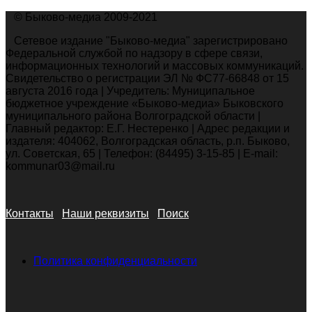
© Быково-медиа 2009-2021
Сетевое издание "Быково-медиа" зарегистрировано
Федеральной службой по надзору в сфере связи,
информационных технологий и массовых коммуникаций.
Свидетельство о регистрации ЭЛ № ФС77-66848 от 15
августа 2016 года | Учредитель: Муниципальное
бюджетное учреждение «Быково-медиа» Быковского
муниципального района Волгоградской области |
Главный редактор: Е.Г. Нестеренко | Адрес редакции и
издателя: 404062, Волгоградская область, р.п. Быково,
ул. Советская, 65 | Телефон: (84495) 3-15-85 | E-mail:
kommunar03@mail.ru
Контакты
Наши реквизиты
Поиск
Политика конфиденциальности