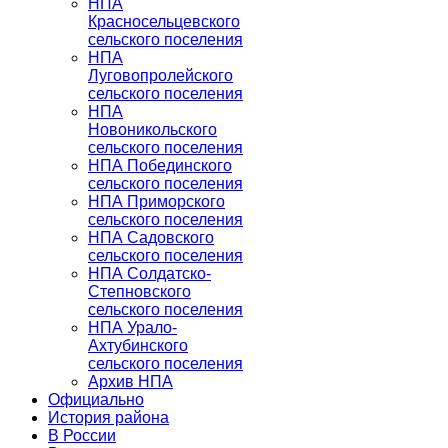
НПА
Красносельцевского
сельского поселения
НПА
Луговопролейского
сельского поселения
НПА
Новоникольского
сельского поселения
НПА Побединского
сельского поселения
НПА Приморского
сельского поселения
НПА Садовского
сельского поселения
НПА Солдатско-
Степновского
сельского поселения
НПА Урало-
Ахтубинского
сельского поселения
Архив НПА
Официально
История района
В России