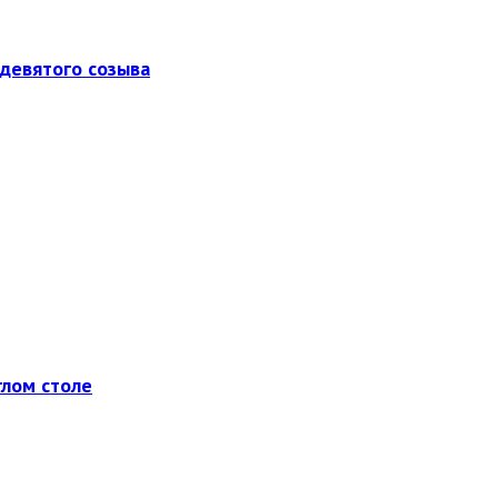
девятого созыва
глом столе