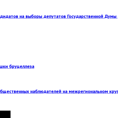
ндидатов на выборы депутатов Государственной Думы 
ышки бруцеллеза
общественных наблюдателей на межрегиональном кру