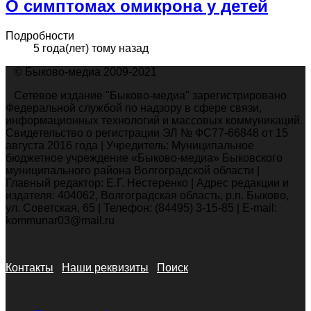
О симптомах омикрона у детей
Подробности
5 года(лет) тому назад
© Быково-медиа 2009-2021
Сетевое издание "Быково-медиа" зарегистрировано
Федеральной службой по надзору в сфере связи,
информационных технологий и массовых коммуникаций.
Свидетельство о регистрации ЭЛ № ФС77-66848 от 15
августа 2016 года | Учредитель: Муниципальное
бюджетное учреждение «Быково-медиа» Быковского
муниципального района Волгоградской области |
Главный редактор: Е.Г. Нестеренко | Адрес редакции и
издателя: 404062, Волгоградская область, р.п. Быково,
ул. Советская, 65 | Телефон: (84495) 3-15-85 | E-mail:
kommunar03@mail.ru
Контакты
Наши реквизиты
Поиск