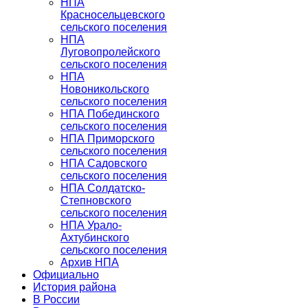
НПА
Красносельцевского
сельского поселения
НПА
Луговопролейского
сельского поселения
НПА
Новоникольского
сельского поселения
НПА Побединского
сельского поселения
НПА Приморского
сельского поселения
НПА Садовского
сельского поселения
НПА Солдатско-
Степновского
сельского поселения
НПА Урало-
Ахтубинского
сельского поселения
Архив НПА
Официально
История района
В России