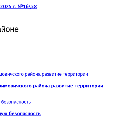
.2025 г. №16\58
айоне
фимовичского района развитие территории
ную безопасность