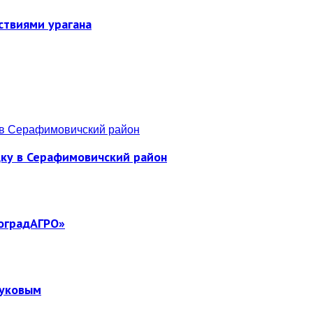
ствиями урагана
дку в Серафимовичский район
гоградАГРО»
Жуковым