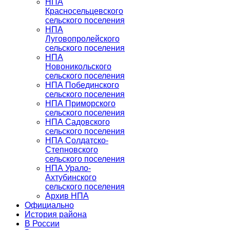
НПА
Красносельцевского
сельского поселения
НПА
Луговопролейского
сельского поселения
НПА
Новоникольского
сельского поселения
НПА Побединского
сельского поселения
НПА Приморского
сельского поселения
НПА Садовского
сельского поселения
НПА Солдатско-
Степновского
сельского поселения
НПА Урало-
Ахтубинского
сельского поселения
Архив НПА
Официально
История района
В России