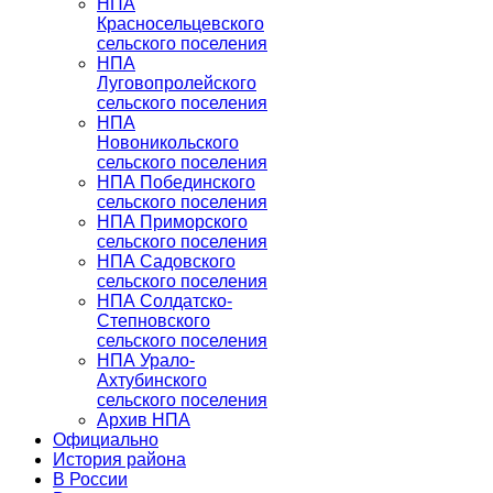
НПА
Красносельцевского
сельского поселения
НПА
Луговопролейского
сельского поселения
НПА
Новоникольского
сельского поселения
НПА Побединского
сельского поселения
НПА Приморского
сельского поселения
НПА Садовского
сельского поселения
НПА Солдатско-
Степновского
сельского поселения
НПА Урало-
Ахтубинского
сельского поселения
Архив НПА
Официально
История района
В России