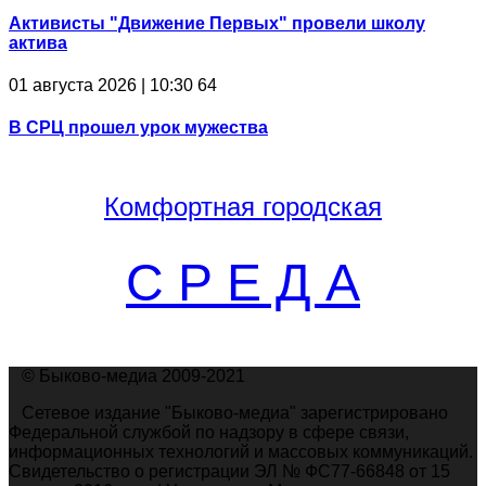
Активисты "Движение Первых" провели школу
актива
01 августа 2026 | 10:30
64
В СРЦ прошел урок мужества
Комфортная
городская
С Р Е Д А
© Быково-медиа 2009-2021
Сетевое издание "Быково-медиа" зарегистрировано
Федеральной службой по надзору в сфере связи,
информационных технологий и массовых коммуникаций.
Свидетельство о регистрации ЭЛ № ФС77-66848 от 15