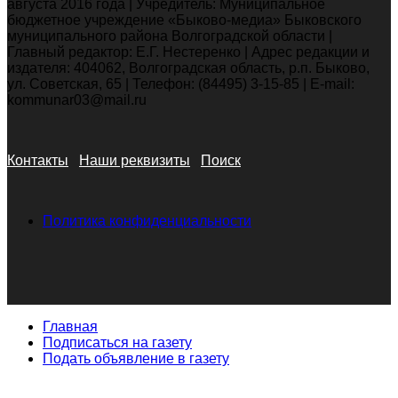
августа 2016 года | Учредитель: Муниципальное
бюджетное учреждение «Быково-медиа» Быковского
муниципального района Волгоградской области |
Главный редактор: Е.Г. Нестеренко | Адрес редакции и
издателя: 404062, Волгоградская область, р.п. Быково,
ул. Советская, 65 | Телефон: (84495) 3-15-85 | E-mail:
kommunar03@mail.ru
Контакты
Наши реквизиты
Поиск
Политика конфиденциальности
Главная
Подписаться на газету
Подать объявление в газету