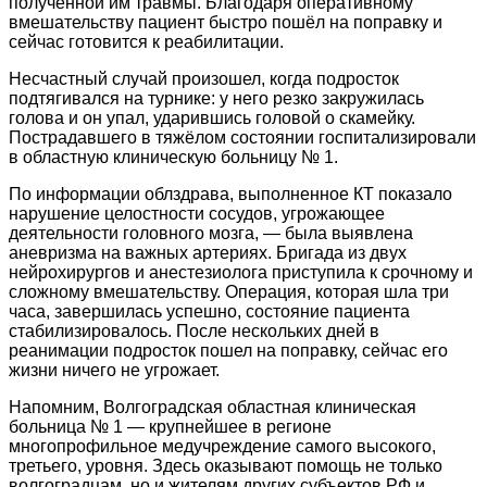
полученной им травмы. Благодаря оперативному
вмешательству пациент быстро пошёл на поправку и
сейчас готовится к реабилитации.
Несчастный случай произошел, когда подросток
подтягивался на турнике: у него резко закружилась
голова и он упал, ударившись головой о скамейку.
Пострадавшего в тяжёлом состоянии госпитализировали
в областную клиническую больницу № 1.
По информации облздрава, выполненное КТ показало
нарушение целостности сосудов, угрожающее
деятельности головного мозга, — была выявлена
аневризма на важных артериях. Бригада из двух
нейрохирургов и анестезиолога приступила к срочному и
сложному вмешательству. Операция, которая шла три
часа, завершилась успешно, состояние пациента
стабилизировалось. После нескольких дней в
реанимации подросток пошел на поправку, сейчас его
жизни ничего не угрожает.
Напомним, Волгоградская областная клиническая
больница № 1 — крупнейшее в регионе
многопрофильное медучреждение самого высокого,
третьего, уровня. Здесь оказывают помощь не только
волгоградцам, но и жителям других субъектов РФ и