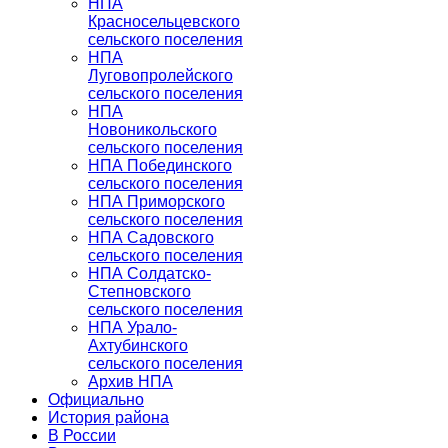
НПА
Красносельцевского
сельского поселения
НПА
Луговопролейского
сельского поселения
НПА
Новоникольского
сельского поселения
НПА Побединского
сельского поселения
НПА Приморского
сельского поселения
НПА Садовского
сельского поселения
НПА Солдатско-
Степновского
сельского поселения
НПА Урало-
Ахтубинского
сельского поселения
Архив НПА
Официально
История района
В России