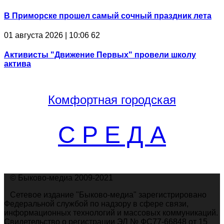
В Приморске прошел самый сочный праздник лета
01 августа 2026 | 10:06
62
Активисты "Движение Первых" провели школу
актива
Комфортная
городская
С Р Е Д А
© Быково-медиа 2009-2021
Сетевое издание "Быково-медиа" зарегистрировано
Федеральной службой по надзору в сфере связи,
информационных технологий и массовых коммуникаций.
Свидетельство о регистрации ЭЛ № ФС77-66848 от 15