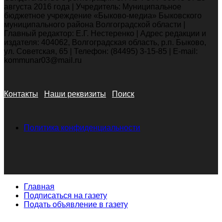
августа 2016 года | Учредитель: Муниципальное
бюджетное учреждение «Быково-медиа» Быковского
муниципального района Волгоградской области |
Главный редактор: Е.Г. Нестеренко | Адрес редакции и
издателя: 404062, Волгоградская область, р.п. Быково,
ул. Советская, 65 | Телефон: (84495) 3-15-85 | E-mail:
kommunar03@mail.ru
Контакты
Наши реквизиты
Поиск
Политика конфиденциальности
Главная
Подписаться на газету
Подать объявление в газету