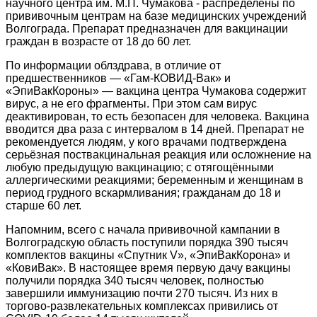
научного центра им. М.П. Чумакова - распределены по
прививочным центрам на базе медицинских учреждений
Волгограда. Препарат предназначен для вакцинации
граждан в возрасте от 18 до 60 лет.
По информации облздрава, в отличие от
предшественников — «Гам-КОВИД-Вак» и
«ЭпиВакКороны» — вакцина центра Чумакова содержит
вирус, а не его фрагменты. При этом сам вирус
деактивирован, то есть безопасен для человека. Вакцина
вводится два раза с интервалом в 14 дней. Препарат не
рекомендуется людям, у кого врачами подтверждена
серьёзная поствакцинальная реакция или осложнение на
любую предыдущую вакцинацию; с отягощёнными
аллергическими реакциями; беременным и женщинам в
период грудного вскармливания; гражданам до 18 и
старше 60 лет.
Напомним, всего с начала прививочной кампании в
Волгоградскую область поступили порядка 390 тысяч
комплектов вакцины «Спутник V», «ЭпиВакКорона» и
«КовиВак». В настоящее время первую дачу вакцины
получили порядка 340 тысяч человек, полностью
завершили иммунизацию почти 270 тысяч. Из них в
торгово-развлекательных комплексах привились от