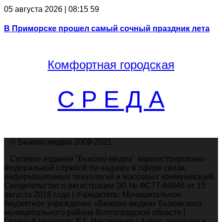
05 августа 2026 | 08:15
59
В Приморске прошел самый сочный праздник лета
Комфортная
городская
С Р Е Д А
© Быково-медиа 2009-2021
Сетевое издание "Быково-медиа" зарегистрировано
Федеральной службой по надзору в сфере связи,
информационных технологий и массовых коммуникаций.
Свидетельство о регистрации ЭЛ № ФС77-66848 от 15
августа 2016 года | Учредитель: Муниципальное
бюджетное учреждение «Быково-медиа» Быковского
муниципального района Волгоградской области |
Главный редактор: Е.Г. Нестеренко | Адрес редакции и