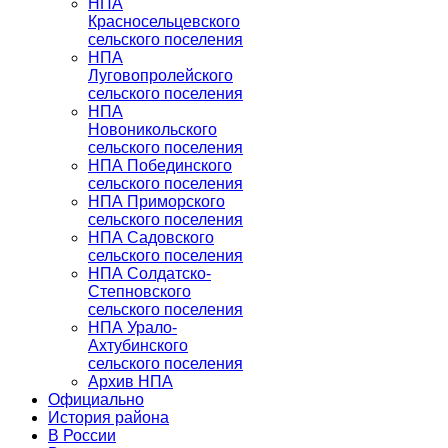
НПА
Красносельцевского
сельского поселения
НПА
Луговопролейского
сельского поселения
НПА
Новоникольского
сельского поселения
НПА Побединского
сельского поселения
НПА Приморского
сельского поселения
НПА Садовского
сельского поселения
НПА Солдатско-
Степновского
сельского поселения
НПА Урало-
Ахтубинского
сельского поселения
Архив НПА
Официально
История района
В России