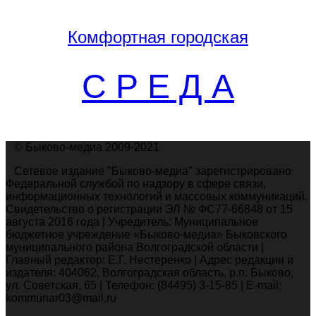
Комфортная
городская
С Р Е Д А
© Быково-медиа 2009-2021
Сетевое издание "Быково-медиа" зарегистрировано
Федеральной службой по надзору в сфере связи,
информационных технологий и массовых коммуникаций.
Свидетельство о регистрации ЭЛ № ФС77-66848 от 15
августа 2016 года | Учредитель: Муниципальное
бюджетное учреждение «Быково-медиа» Быковского
муниципального района Волгоградской области |
Главный редактор: Е.Г. Нестеренко | Адрес редакции и
издателя: 404062, Волгоградская область, р.п. Быково,
ул. Советская, 65 | Телефон: (84495) 3-15-85 | E-mail:
kommunar03@mail.ru