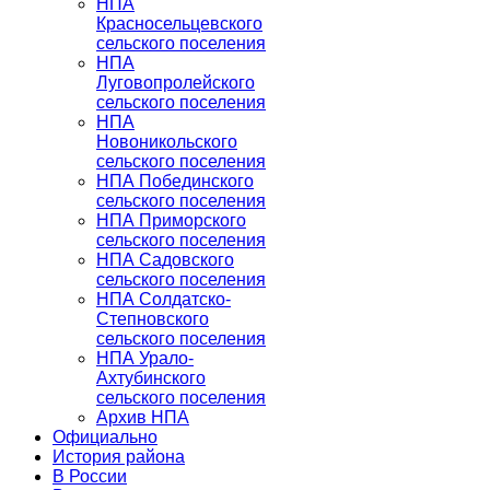
НПА
Красносельцевского
сельского поселения
НПА
Луговопролейского
сельского поселения
НПА
Новоникольского
сельского поселения
НПА Побединского
сельского поселения
НПА Приморского
сельского поселения
НПА Садовского
сельского поселения
НПА Солдатско-
Степновского
сельского поселения
НПА Урало-
Ахтубинского
сельского поселения
Архив НПА
Официально
История района
В России