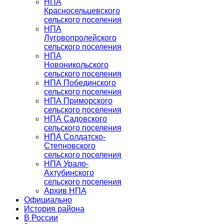
НПА
Красносельцевского
сельского поселения
НПА
Луговопролейского
сельского поселения
НПА
Новоникольского
сельского поселения
НПА Побединского
сельского поселения
НПА Приморского
сельского поселения
НПА Садовского
сельского поселения
НПА Солдатско-
Степновского
сельского поселения
НПА Урало-
Ахтубинского
сельского поселения
Архив НПА
Официально
История района
В России