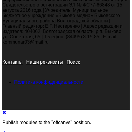
Свидетельство о регистрации ЭЛ № ФС77-66848 от 15
августа 2016 года | Учредитель: Муниципальное
бюджетное учреждение «Быково-медиа» Быковского
муниципального района Волгоградской области |
Главный редактор: Е.Г. Нестеренко | Адрес редакции и
издателя: 404062, Волгоградская область, р.п. Быково,
ул. Советская, 65 | Телефон: (84495) 3-15-85 | E-mail:
kommunar03@mail.ru
Контакты
Наши реквизиты
Поиск
Политика конфиденциальности
Publish modules to the "offcanvs" position.