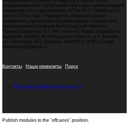
Федеральной службой по надзору в сфере связи,
информационных технологий и массовых коммуникаций.
Свидетельство о регистрации ЭЛ № ФС77-66848 от 15
августа 2016 года | Учредитель: Муниципальное
бюджетное учреждение «Быково-медиа» Быковского
муниципального района Волгоградской области |
Главный редактор: Е.Г. Нестеренко | Адрес редакции и
издателя: 404062, Волгоградская область, р.п. Быково,
ул. Советская, 65 | Телефон: (84495) 3-15-85 | E-mail:
kommunar03@mail.ru
Контакты
Наши реквизиты
Поиск
Политика конфиденциальности
Publish modules to the "offcanvs" position.