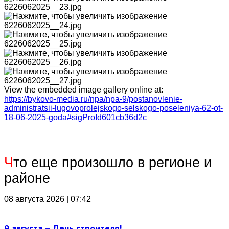
View the embedded image gallery online at:
https://bykovo-media.ru/npa/npa-9/postanovlenie-
administratsii-lugovoprolejskogo-selskogo-poseleniya-62-ot-
18-06-2025-goda#sigProId601cb36d2c
Ч
то еще произошло в регионе и
районе
08 августа 2026 | 07:42
9 августа – День строителя!