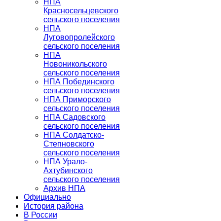
НПА
Красносельцевского
сельского поселения
НПА
Луговопролейского
сельского поселения
НПА
Новоникольского
сельского поселения
НПА Побединского
сельского поселения
НПА Приморского
сельского поселения
НПА Садовского
сельского поселения
НПА Солдатско-
Степновского
сельского поселения
НПА Урало-
Ахтубинского
сельского поселения
Архив НПА
Официально
История района
В России