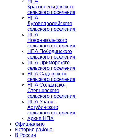
НПА
Красносельцевского
сельского поселения
НПА
Луговопролейского
сельского поселения
НПА
Новоникольского
сельского поселения
НПА Побединского
сельского поселения
НПА Приморского
сельского поселения
НПА Садовского
сельского поселения
НПА Солдатско-
Степновского
сельского поселения
НПА Урало-
Ахтубинского
сельского поселения
Архив НПА
Официально
История района
В России