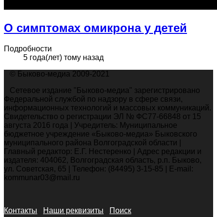
О симптомах омикрона у детей
Подробности
5 года(лет) тому назад
© Быково-медиа 2009-2021
Сетевое издание "Быково-медиа" зарегистрировано
Федеральной службой по надзору в сфере связи,
информационных технологий и массовых коммуникаций.
Свидетельство о регистрации ЭЛ № ФС77-66848 от 15
августа 2016 года | Учредитель: Муниципальное
бюджетное учреждение «Быково-медиа» Быковского
муниципального района Волгоградской области |
Главный редактор: Е.Г. Нестеренко | Адрес редакции и
издателя: 404062, Волгоградская область, р.п. Быково,
ул. Советская, 65 | Телефон: (84495) 3-15-85 | E-mail:
kommunar03@mail.ru
Контакты
Наши реквизиты
Поиск