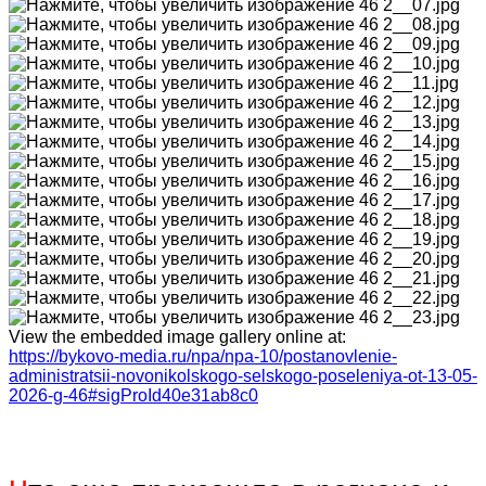
View the embedded image gallery online at:
https://bykovo-media.ru/npa/npa-10/postanovlenie-
administratsii-novonikolskogo-selskogo-poseleniya-ot-13-05-
2026-g-46#sigProId40e31ab8c0