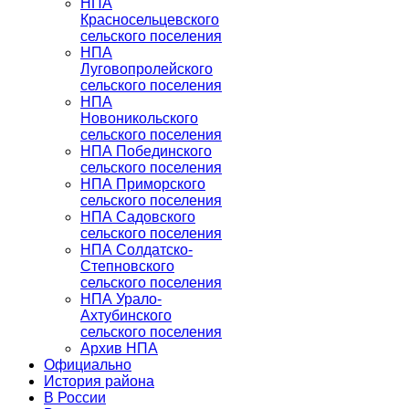
НПА
Красносельцевского
сельского поселения
НПА
Луговопролейского
сельского поселения
НПА
Новоникольского
сельского поселения
НПА Побединского
сельского поселения
НПА Приморского
сельского поселения
НПА Садовского
сельского поселения
НПА Солдатско-
Степновского
сельского поселения
НПА Урало-
Ахтубинского
сельского поселения
Архив НПА
Официально
История района
В России