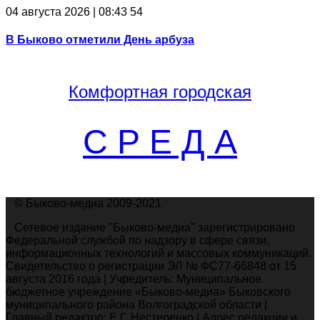
04 августа 2026 | 08:43
54
В Быково отметили День арбуза
Комфортная
городская
С Р Е Д А
© Быково-медиа 2009-2021
Сетевое издание "Быково-медиа" зарегистрировано
Федеральной службой по надзору в сфере связи,
информационных технологий и массовых коммуникаций.
Свидетельство о регистрации ЭЛ № ФС77-66848 от 15
августа 2016 года | Учредитель: Муниципальное
бюджетное учреждение «Быково-медиа» Быковского
муниципального района Волгоградской области |
Главный редактор: Е.Г. Нестеренко | Адрес редакции и