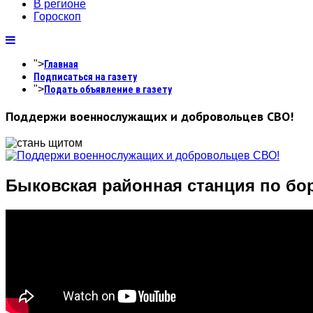
В регионе
Гороскоп
">
Главная
Подписаться на газету
">
Подать объявление в газету
Поддержи военнослужащих и добровольцев СВО!
Быковская районная станция по бо