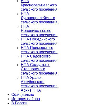
НПА
Красносельцевского
сельского поселения
НПА
Луговопролейского
сельского поселения
НПА
Новоникольского
сельского поселения
НПА Побединского
сельского поселения
НПА Приморского
сельского поселения
НПА Садовского
сельского поселения
НПА Солдатско-
Степновского
сельского поселения
НПА Урало-
Ахтубинского
сельского поселения
Архив НПА
Официально
История района
В России