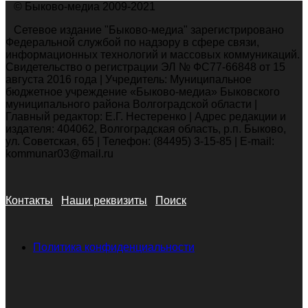
© Быково-медиа 2009-2021
Сетевое издание "Быково-медиа" зарегистрировано
Федеральной службой по надзору в сфере связи,
информационных технологий и массовых коммуникаций.
Свидетельство о регистрации ЭЛ № ФС77-66848 от 15
августа 2016 года | Учредитель: Муниципальное
бюджетное учреждение «Быково-медиа» Быковского
муниципального района Волгоградской области |
Главный редактор: Е.Г. Нестеренко | Адрес редакции и
издателя: 404062, Волгоградская область, р.п. Быково,
ул. Советская, 65 | Телефон: (84495) 3-15-85 | E-mail:
kommunar03@mail.ru
Контакты
Наши реквизиты
Поиск
Политика конфиденциальности