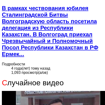
В рамках чествования юбилея
Сталинградской Битвы
Волгоградскую область посетила
делегация из Республики
Казахстан. В Волгоград приехал
Чрезвычайный и Полномочный
Посол Республики Казахстан в РФ
Ермек...
Подробности
4 года(лет) тому назад
1,093 просмотр(а/ов)
С
лучайное видео