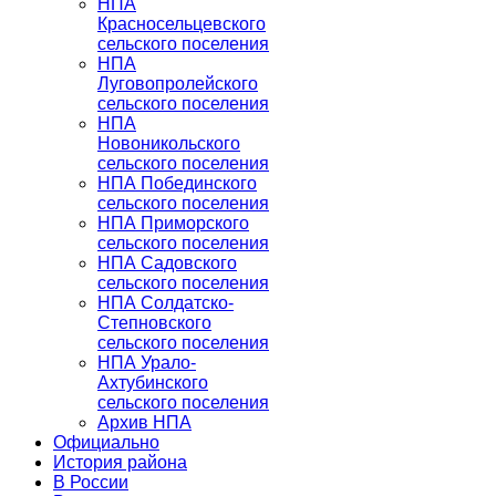
НПА
Красносельцевского
сельского поселения
НПА
Луговопролейского
сельского поселения
НПА
Новоникольского
сельского поселения
НПА Побединского
сельского поселения
НПА Приморского
сельского поселения
НПА Садовского
сельского поселения
НПА Солдатско-
Степновского
сельского поселения
НПА Урало-
Ахтубинского
сельского поселения
Архив НПА
Официально
История района
В России