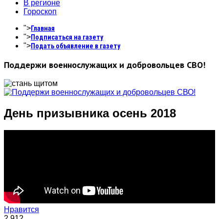
В регионе
Гороскоп
">
Главная
">
Подписаться на газету
">
Подать объявление в газету
Поддержи военнослужащих и добровольцев СВО!
День призывника осень 2018
Нравится
2,912