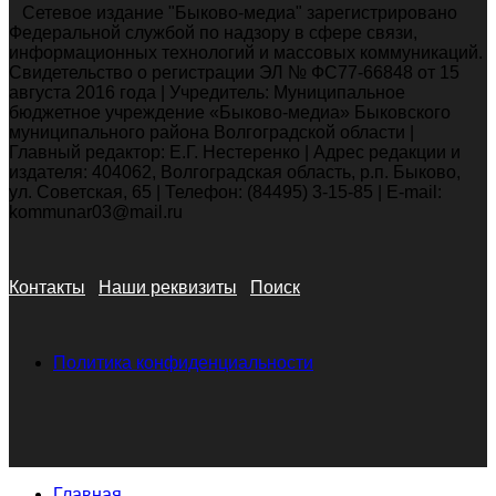
Сетевое издание "Быково-медиа" зарегистрировано
Федеральной службой по надзору в сфере связи,
информационных технологий и массовых коммуникаций.
Свидетельство о регистрации ЭЛ № ФС77-66848 от 15
августа 2016 года | Учредитель: Муниципальное
бюджетное учреждение «Быково-медиа» Быковского
муниципального района Волгоградской области |
Главный редактор: Е.Г. Нестеренко | Адрес редакции и
издателя: 404062, Волгоградская область, р.п. Быково,
ул. Советская, 65 | Телефон: (84495) 3-15-85 | E-mail:
kommunar03@mail.ru
Контакты
Наши реквизиты
Поиск
Политика конфиденциальности
Главная