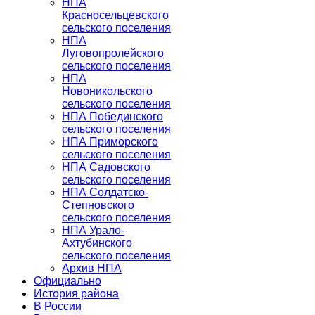
НПА
Красносельцевского
сельского поселения
НПА
Луговопролейского
сельского поселения
НПА
Новоникольского
сельского поселения
НПА Побединского
сельского поселения
НПА Приморского
сельского поселения
НПА Садовского
сельского поселения
НПА Солдатско-
Степновского
сельского поселения
НПА Урало-
Ахтубинского
сельского поселения
Архив НПА
Официально
История района
В России