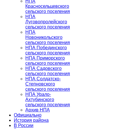
НПА
Красносельцевского
сельского поселения
НПА
Луговопролейского
сельского поселения
НПА
Новоникольского
сельского поселения
НПА Побединского
сельского поселения
НПА Приморского
сельского поселения
НПА Садовского
сельского поселения
НПА Солдатско-
Степновского
сельского поселения
НПА Урало-
Ахтубинского
сельского поселения
Архив НПА
Официально
История района
В России