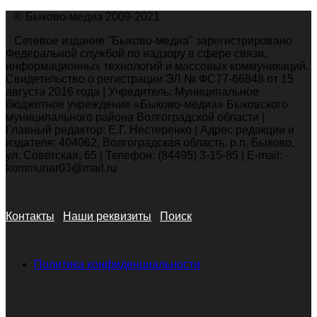
© Быково-медиа 2009-2021
Сетевое издание "Быково-медиа" зарегистрировано
Федеральной службой по надзору в сфере связи,
информационных технологий и массовых коммуникаций.
Свидетельство о регистрации ЭЛ № ФС77-66848 от 15
августа 2016 года | Учредитель: Муниципальное
бюджетное учреждение «Быково-медиа» Быковского
муниципального района Волгоградской области |
Главный редактор: Е.Г. Нестеренко | Адрес редакции и
издателя: 404062, Волгоградская область, р.п. Быково,
ул. Советская, 65 | Телефон: (84495) 3-15-85 | E-mail:
kommunar03@mail.ru
Контакты
Наши реквизиты
Поиск
Политика конфиденциальности