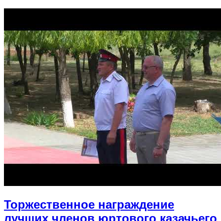
Торжественное награждение
лучших членов юртового казачьего