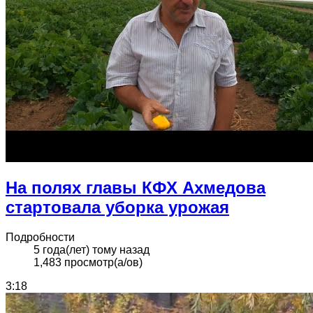
На полях главы КФХ Ахмедова
стартовала уборка урожая
Подробности
5 года(лет) тому назад
1,483 просмотр(а/ов)
3:18