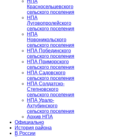
НПА
Красносельцевского
сельского поселения
НПА
Луговопролейского
сельского поселения
НПА
Новоникольского
сельского поселения
НПА Побединского
сельского поселения
НПА Приморского
сельского поселения
НПА Садовского
сельского поселения
НПА Солдатско-
Степновского
сельского поселения
НПА Урало-
Ахтубинского
сельского поселения
Архив НПА
Официально
История района
В России