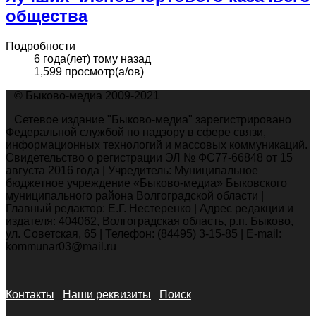
общества
Подробности
6 года(лет) тому назад
1,599 просмотр(а/ов)
© Быково-медиа 2009-2021
Сетевое издание "Быково-медиа" зарегистрировано
Федеральной службой по надзору в сфере связи,
информационных технологий и массовых коммуникаций.
Свидетельство о регистрации ЭЛ № ФС77-66848 от 15
августа 2016 года | Учредитель: Муниципальное
бюджетное учреждение «Быково-медиа» Быковского
муниципального района Волгоградской области |
Главный редактор: Е.Г. Нестеренко | Адрес редакции и
издателя: 404062, Волгоградская область, р.п. Быково,
ул. Советская, 65 | Телефон: (84495) 3-15-85 | E-mail:
kommunar03@mail.ru
Контакты
Наши реквизиты
Поиск