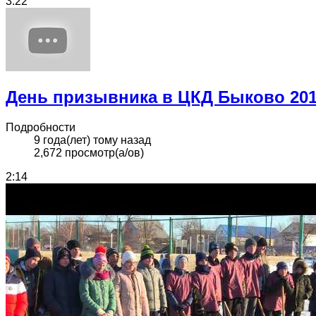
3:22
День призывника в ЦКД Быково 20
Подробности
9 года(лет) тому назад
2,672 просмотр(а/ов)
2:14