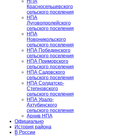
НПА
Красносельцевского
сельского поселения
НПА
Луговопролейского
сельского поселения
НПА
Новоникольского
сельского поселения
НПА Побединского
сельского поселения
НПА Приморского
сельского поселения
НПА Садовского
сельского поселения
НПА Солдатско-
Степновского
сельского поселения
НПА Урало-
Ахтубинского
сельского поселения
Архив НПА
Официально
История района
В России