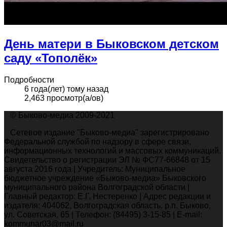
День матери в Быковском детском
саду «Тополёк»
Подробности
6 года(лет) тому назад
2,463 просмотр(а/ов)
© Быково-медиа 2009-2021
Сетевое издание "Быково-медиа" зарегистрировано
Федеральной службой по надзору в сфере связи,
информационных технологий и массовых коммуникаций.
Свидетельство о регистрации ЭЛ № ФС77-66848 от 15
августа 2016 года | Учредитель: Муниципальное
бюджетное учреждение «Быково-медиа» Быковского
муниципального района Волгоградской области |
Главный редактор: Е.Г. Нестеренко | Адрес редакции и
издателя: 404062, Волгоградская область, р.п. Быково,
ул. Советская, 65 | Телефон: (84495) 3-15-85 | E-mail:
kommunar03@mail.ru