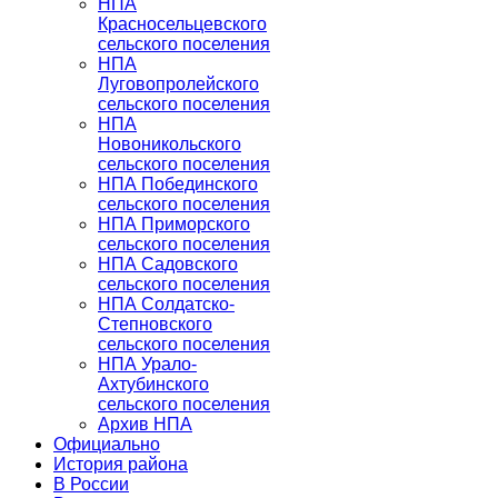
НПА
Красносельцевского
сельского поселения
НПА
Луговопролейского
сельского поселения
НПА
Новоникольского
сельского поселения
НПА Побединского
сельского поселения
НПА Приморского
сельского поселения
НПА Садовского
сельского поселения
НПА Солдатско-
Степновского
сельского поселения
НПА Урало-
Ахтубинского
сельского поселения
Архив НПА
Официально
История района
В России