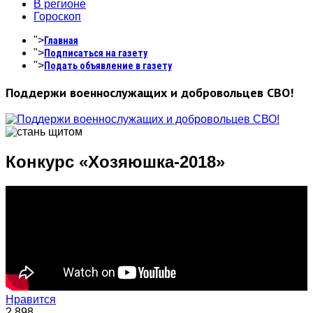
В регионе
Гороскоп
">
Главная
">
Подписаться на газету
">
Подать объявление в газету
Поддержи военнослужащих и добровольцев СВО!
Конкурс «Хозяюшка-2018»
Нравится
2,898