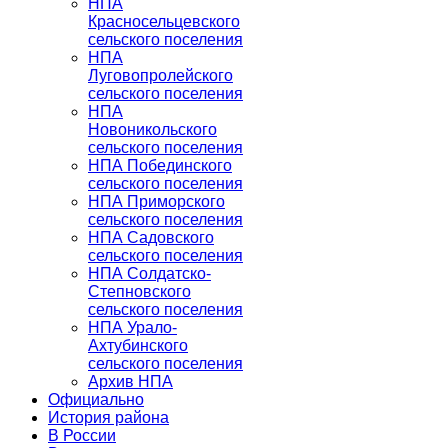
НПА
Красносельцевского
сельского поселения
НПА
Луговопролейского
сельского поселения
НПА
Новоникольского
сельского поселения
НПА Побединского
сельского поселения
НПА Приморского
сельского поселения
НПА Садовского
сельского поселения
НПА Солдатско-
Степновского
сельского поселения
НПА Урало-
Ахтубинского
сельского поселения
Архив НПА
Официально
История района
В России