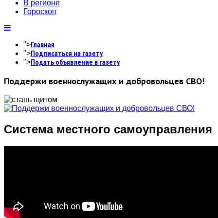
В регионе
Гороскоп
">
Главная
">
Подписаться на газету
">
Подать объявление в газету
Поддержи военнослужащих и добровольцев СВО!
Система местного самоуправления