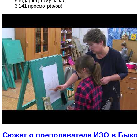
8 года(лет) тому назад
3,141 просмотр(а/ов)
Сюжет о преподавателе ИЗО в Быко