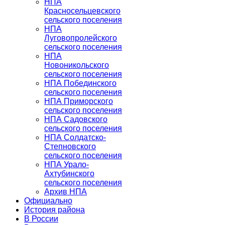
НПА
Красносельцевского
сельского поселения
НПА
Луговопролейского
сельского поселения
НПА
Новоникольского
сельского поселения
НПА Побединского
сельского поселения
НПА Приморского
сельского поселения
НПА Садовского
сельского поселения
НПА Солдатско-
Степновского
сельского поселения
НПА Урало-
Ахтубинского
сельского поселения
Архив НПА
Официально
История района
В России