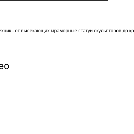
хник - от высекающих мраморные статуи скульпторов до кро
ео