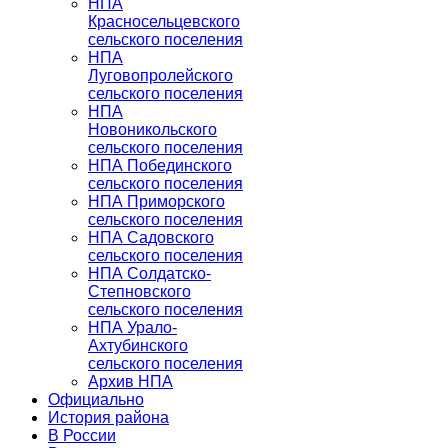
НПА
Красносельцевского
сельского поселения
НПА
Луговопролейского
сельского поселения
НПА
Новоникольского
сельского поселения
НПА Побединского
сельского поселения
НПА Приморского
сельского поселения
НПА Садовского
сельского поселения
НПА Солдатско-
Степновского
сельского поселения
НПА Урало-
Ахтубинского
сельского поселения
Архив НПА
Официально
История района
В России