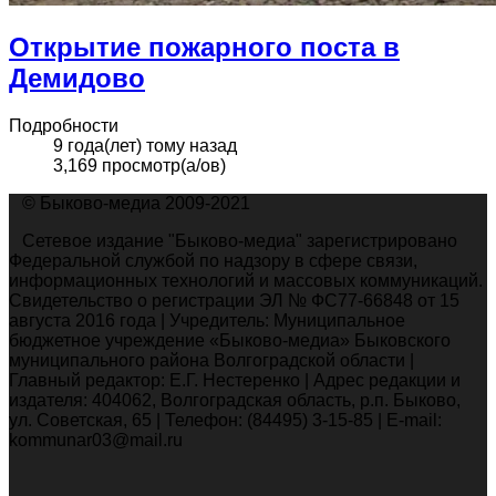
Открытие пожарного поста в
Демидово
Подробности
9 года(лет) тому назад
3,169 просмотр(а/ов)
© Быково-медиа 2009-2021
Сетевое издание "Быково-медиа" зарегистрировано
Федеральной службой по надзору в сфере связи,
информационных технологий и массовых коммуникаций.
Свидетельство о регистрации ЭЛ № ФС77-66848 от 15
августа 2016 года | Учредитель: Муниципальное
бюджетное учреждение «Быково-медиа» Быковского
муниципального района Волгоградской области |
Главный редактор: Е.Г. Нестеренко | Адрес редакции и
издателя: 404062, Волгоградская область, р.п. Быково,
ул. Советская, 65 | Телефон: (84495) 3-15-85 | E-mail:
kommunar03@mail.ru