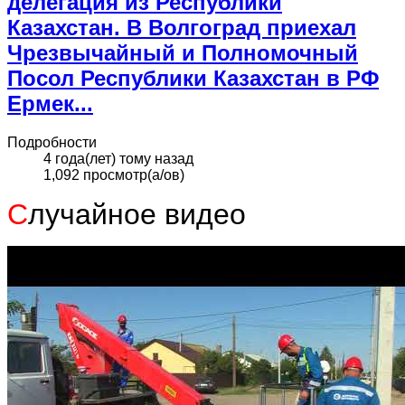
делегация из Республики
Казахстан. В Волгоград приехал
Чрезвычайный и Полномочный
Посол Республики Казахстан в РФ
Ермек...
Подробности
4 года(лет) тому назад
1,092 просмотр(а/ов)
С
лучайное видео