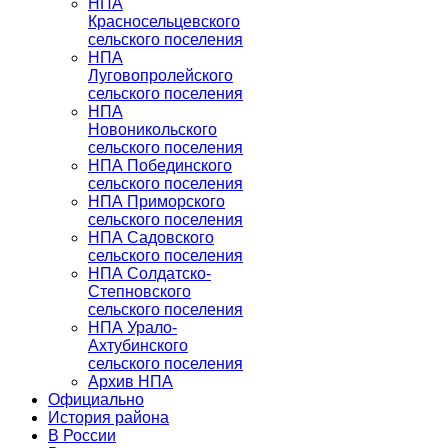
НПА
Красносельцевского
сельского поселения
НПА
Луговопролейского
сельского поселения
НПА
Новоникольского
сельского поселения
НПА Побединского
сельского поселения
НПА Приморского
сельского поселения
НПА Садовского
сельского поселения
НПА Солдатско-
Степновского
сельского поселения
НПА Урало-
Ахтубинского
сельского поселения
Архив НПА
Официально
История района
В России