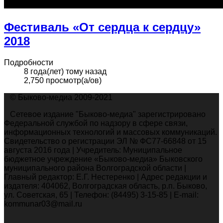
Фестиваль «От сердца к сердцу»
2018
Подробности
8 года(лет) тому назад
2,750 просмотр(а/ов)
© Быково-медиа 2009-2021
Сетевое издание "Быково-медиа" зарегистрировано
Федеральной службой по надзору в сфере связи,
информационных технологий и массовых коммуникаций.
Свидетельство о регистрации ЭЛ № ФС77-66848 от 15
августа 2016 года | Учредитель: Муниципальное
бюджетное учреждение «Быково-медиа» Быковского
муниципального района Волгоградской области |
Главный редактор: Е.Г. Нестеренко | Адрес редакции и
издателя: 404062, Волгоградская область, р.п. Быково,
ул. Советская, 65 | Телефон: (84495) 3-15-85 | E-mail:
kommunar03@mail.ru