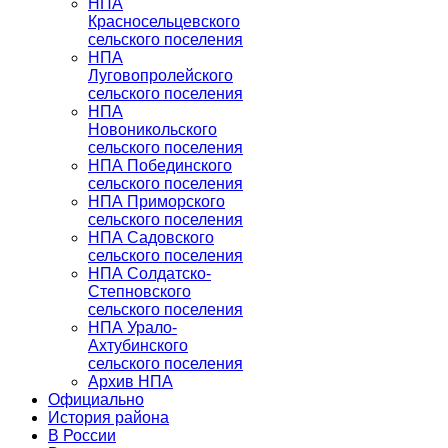
НПА
Красносельцевского
сельского поселения
НПА
Луговопролейского
сельского поселения
НПА
Новоникольского
сельского поселения
НПА Побединского
сельского поселения
НПА Приморского
сельского поселения
НПА Садовского
сельского поселения
НПА Солдатско-
Степновского
сельского поселения
НПА Урало-
Ахтубинского
сельского поселения
Архив НПА
Официально
История района
В России