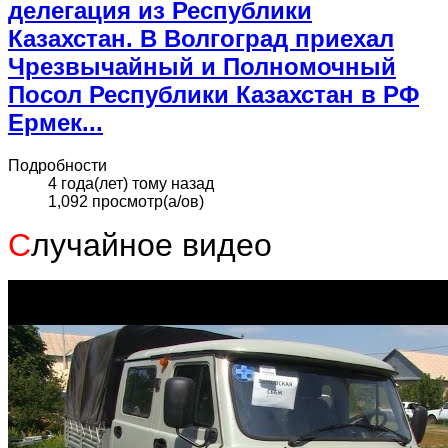
делегация из Республики
Казахстан. В Волгоград приехал
Чрезвычайный и Полномочный
Посол Республики Казахстан в РФ
Ермек...
Подробности
4 года(лет) тому назад
1,092 просмотр(а/ов)
С
лучайное видео