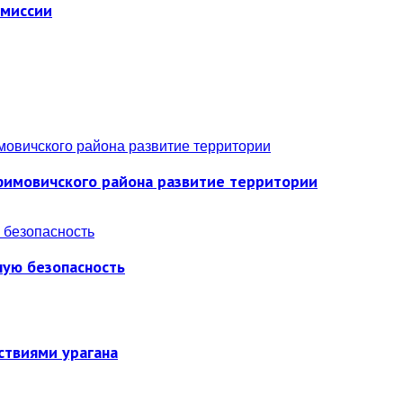
омиссии
фимовичского района развитие территории
ную безопасность
ствиями урагана