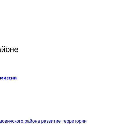
айоне
омиссии