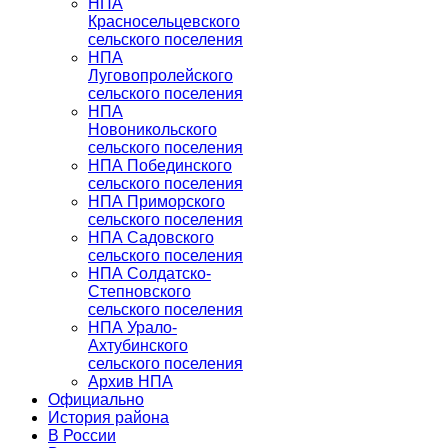
НПА
Красносельцевского
сельского поселения
НПА
Луговопролейского
сельского поселения
НПА
Новоникольского
сельского поселения
НПА Побединского
сельского поселения
НПА Приморского
сельского поселения
НПА Садовского
сельского поселения
НПА Солдатско-
Степновского
сельского поселения
НПА Урало-
Ахтубинского
сельского поселения
Архив НПА
Официально
История района
В России