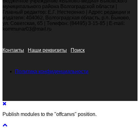
бюджетное учреждение «Быково-медиа» Быковского
муниципального района Волгоградской области |
Главный редактор: Е.Г. Нестеренко | Адрес редакции и
издателя: 404062, Волгоградская область, р.п. Быково,
ул. Советская, 65 | Телефон: (84495) 3-15-85 | E-mail:
kommunar03@mail.ru
Контакты
Наши реквизиты
Поиск
Политика конфиденциальности
Publish modules to the "offcanvs" position.