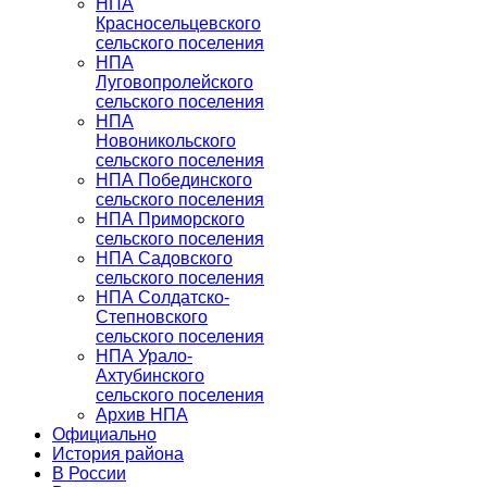
НПА
Красносельцевского
сельского поселения
НПА
Луговопролейского
сельского поселения
НПА
Новоникольского
сельского поселения
НПА Побединского
сельского поселения
НПА Приморского
сельского поселения
НПА Садовского
сельского поселения
НПА Солдатско-
Степновского
сельского поселения
НПА Урало-
Ахтубинского
сельского поселения
Архив НПА
Официально
История района
В России