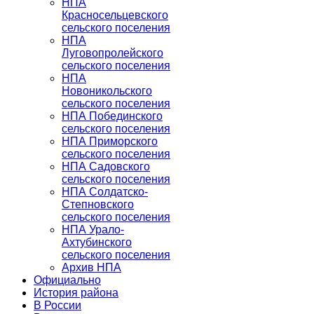
НПА
Красносельцевского
сельского поселения
НПА
Луговопролейского
сельского поселения
НПА
Новоникольского
сельского поселения
НПА Побединского
сельского поселения
НПА Приморского
сельского поселения
НПА Садовского
сельского поселения
НПА Солдатско-
Степновского
сельского поселения
НПА Урало-
Ахтубинского
сельского поселения
Архив НПА
Официально
История района
В России