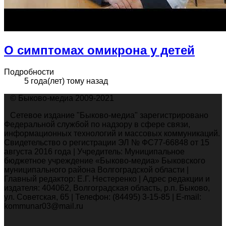
О симптомах омикрона у детей
Подробности
5 года(лет) тому назад
© Быково-медиа 2009-2021
Сетевое издание "Быково-медиа" зарегистрировано
Федеральной службой по надзору в сфере связи,
информационных технологий и массовых коммуникаций.
Свидетельство о регистрации ЭЛ № ФС77-66848 от 15
августа 2016 года | Учредитель: Муниципальное
бюджетное учреждение «Быково-медиа» Быковского
муниципального района Волгоградской области |
Главный редактор: Е.Г. Нестеренко | Адрес редакции и
издателя: 404062, Волгоградская область, р.п. Быково,
ул. Советская, 65 | Телефон: (84495) 3-15-85 | E-mail:
kommunar03@mail.ru