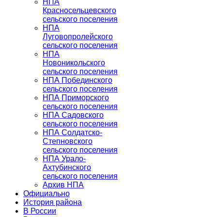
НПА
Красносельцевского
сельского поселения
НПА
Луговопролейского
сельского поселения
НПА
Новоникольского
сельского поселения
НПА Побединского
сельского поселения
НПА Приморского
сельского поселения
НПА Садовского
сельского поселения
НПА Солдатско-
Степновского
сельского поселения
НПА Урало-
Ахтубинского
сельского поселения
Архив НПА
Официально
История района
В России