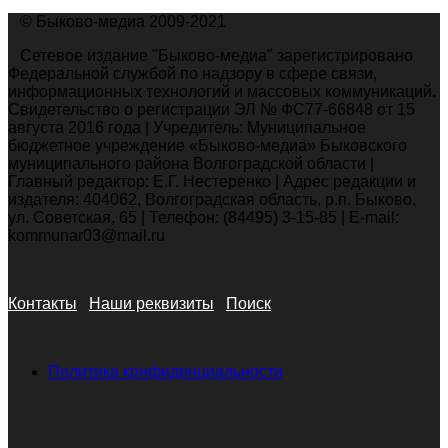
© Быково-медиа 2009-2021
Сетевое издание "Быково-медиа" зарегистрировано
Федеральной службой по надзору в сфере связи,
информационных технологий и массовых коммуникаций.
Свидетельство о регистрации ЭЛ № ФС77-66848 от 15
августа 2016 года | Учредитель: Муниципальное
бюджетное учреждение «Быково-медиа» Быковского
муниципального района Волгоградской области |
Главный редактор: Е.Г. Нестеренко | Адрес редакции и
издателя: 404062, Волгоградская область, р.п. Быково,
ул. Советская, 65 | Телефон: (84495) 3-15-85 | E-mail:
kommunar03@mail.ru
Контакты
Наши реквизиты
Поиск
Политика конфиденциальности