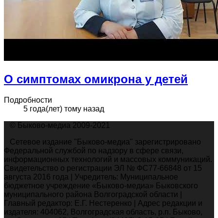
О симптомах омикрона у детей
Подробности
5 года(лет) тому назад
© Быково-медиа 2009-2021
Сетевое издание "Быково-медиа" зарегистрировано
Федеральной службой по надзору в сфере связи,
информационных технологий и массовых коммуникаций.
Свидетельство о регистрации ЭЛ № ФС77-66848 от 15
августа 2016 года | Учредитель: Муниципальное
бюджетное учреждение «Быково-медиа» Быковского
муниципального района Волгоградской области |
Главный редактор: Е.Г. Нестеренко | Адрес редакции и
издателя: 404062, Волгоградская область, р.п. Быково,