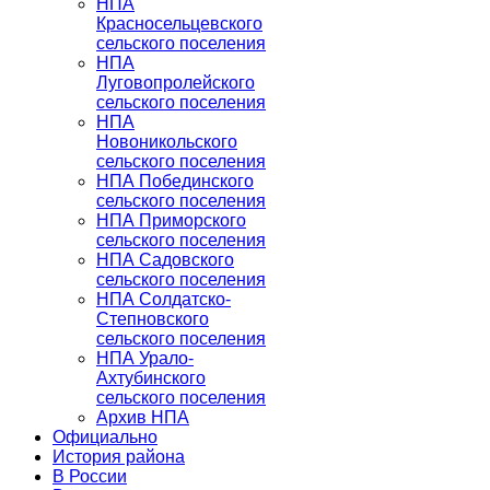
НПА
Красносельцевского
сельского поселения
НПА
Луговопролейского
сельского поселения
НПА
Новоникольского
сельского поселения
НПА Побединского
сельского поселения
НПА Приморского
сельского поселения
НПА Садовского
сельского поселения
НПА Солдатско-
Степновского
сельского поселения
НПА Урало-
Ахтубинского
сельского поселения
Архив НПА
Официально
История района
В России