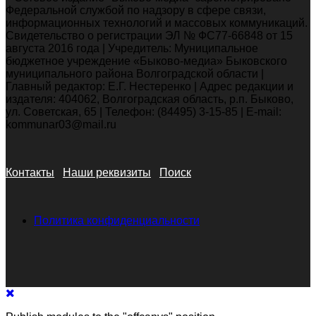
Федеральной службой по надзору в сфере связи,
информационных технологий и массовых коммуникаций.
Свидетельство о регистрации ЭЛ № ФС77-66848 от 15
августа 2016 года | Учредитель: Муниципальное
бюджетное учреждение «Быково-медиа» Быковского
муниципального района Волгоградской области |
Главный редактор: Е.Г. Нестеренко | Адрес редакции и
издателя: 404062, Волгоградская область, р.п. Быково,
ул. Советская, 65 | Телефон: (84495) 3-15-85 | E-mail:
kommunar03@mail.ru
Контакты
Наши реквизиты
Поиск
Политика конфиденциальности