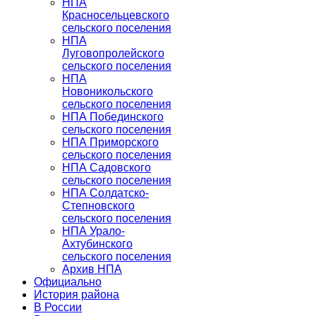
НПА
Красносельцевского
сельского поселения
НПА
Луговопролейского
сельского поселения
НПА
Новоникольского
сельского поселения
НПА Побединского
сельского поселения
НПА Приморского
сельского поселения
НПА Садовского
сельского поселения
НПА Солдатско-
Степновского
сельского поселения
НПА Урало-
Ахтубинского
сельского поселения
Архив НПА
Официально
История района
В России