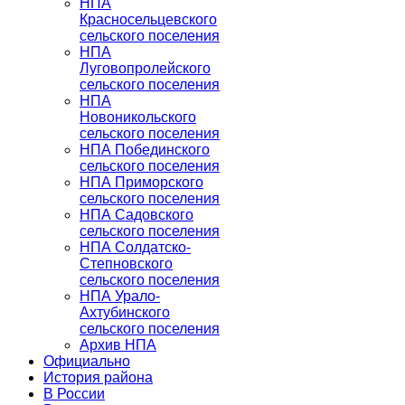
НПА
Красносельцевского
сельского поселения
НПА
Луговопролейского
сельского поселения
НПА
Новоникольского
сельского поселения
НПА Побединского
сельского поселения
НПА Приморского
сельского поселения
НПА Садовского
сельского поселения
НПА Солдатско-
Степновского
сельского поселения
НПА Урало-
Ахтубинского
сельского поселения
Архив НПА
Официально
История района
В России