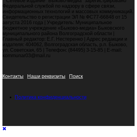
Сетевое издание "Быково-медиа" зарегистрировано
Федеральной службой по надзору в сфере связи,
информационных технологий и массовых коммуникаций.
Свидетельство о регистрации ЭЛ № ФС77-66848 от 15
августа 2016 года | Учредитель: Муниципальное
бюджетное учреждение «Быково-медиа» Быковского
муниципального района Волгоградской области |
Главный редактор: Е.Г. Нестеренко | Адрес редакции и
издателя: 404062, Волгоградская область, р.п. Быково,
ул. Советская, 65 | Телефон: (84495) 3-15-85 | E-mail:
kommunar03@mail.ru
Контакты
Наши реквизиты
Поиск
Политика конфиденциальности