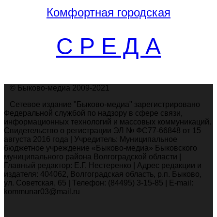
Комфортная
городская
С Р Е Д А
© Быково-медиа 2009-2021
Сетевое издание "Быково-медиа" зарегистрировано
Федеральной службой по надзору в сфере связи,
информационных технологий и массовых коммуникаций.
Свидетельство о регистрации ЭЛ № ФС77-66848 от 15
августа 2016 года | Учредитель: Муниципальное
бюджетное учреждение «Быково-медиа» Быковского
муниципального района Волгоградской области |
Главный редактор: Е.Г. Нестеренко | Адрес редакции и
издателя: 404062, Волгоградская область, р.п. Быково,
ул. Советская, 65 | Телефон: (84495) 3-15-85 | E-mail:
kommunar03@mail.ru