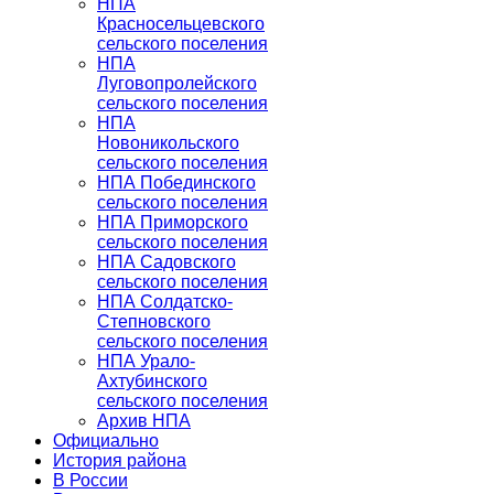
НПА
Красносельцевского
сельского поселения
НПА
Луговопролейского
сельского поселения
НПА
Новоникольского
сельского поселения
НПА Побединского
сельского поселения
НПА Приморского
сельского поселения
НПА Садовского
сельского поселения
НПА Солдатско-
Степновского
сельского поселения
НПА Урало-
Ахтубинского
сельского поселения
Архив НПА
Официально
История района
В России