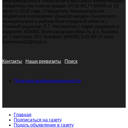
информационных технологий и массовых коммуникаций.
Свидетельство о регистрации ЭЛ № ФС77-66848 от 15
августа 2016 года | Учредитель: Муниципальное
бюджетное учреждение «Быково-медиа» Быковского
муниципального района Волгоградской области |
Главный редактор: Е.Г. Нестеренко | Адрес редакции и
издателя: 404062, Волгоградская область, р.п. Быково,
ул. Советская, 65 | Телефон: (84495) 3-15-85 | E-mail:
kommunar03@mail.ru
Контакты
Наши реквизиты
Поиск
Политика конфиденциальности
Главная
Подписаться на газету
Подать объявление в газету