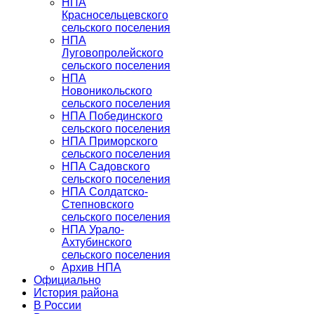
НПА
Красносельцевского
сельского поселения
НПА
Луговопролейского
сельского поселения
НПА
Новоникольского
сельского поселения
НПА Побединского
сельского поселения
НПА Приморского
сельского поселения
НПА Садовского
сельского поселения
НПА Солдатско-
Степновского
сельского поселения
НПА Урало-
Ахтубинского
сельского поселения
Архив НПА
Официально
История района
В России