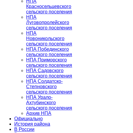
НПА
Красносельцевского
сельского поселения
НПА
Луговопролейского
сельского поселения
НПА
Новоникольского
сельского поселения
НПА Побединского
сельского поселения
НПА Приморского
сельского поселения
НПА Садовского
сельского поселения
НПА Солдатско-
Степновского
сельского поселения
НПА Урало-
Ахтубинского
сельского поселения
Архив НПА
Официально
История района
В России