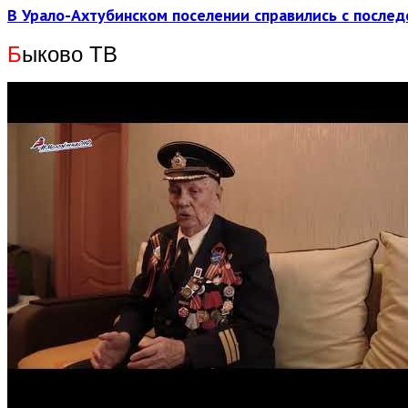
В Урало-Ахтубинском поселении справились с послед
Б
ыково ТВ