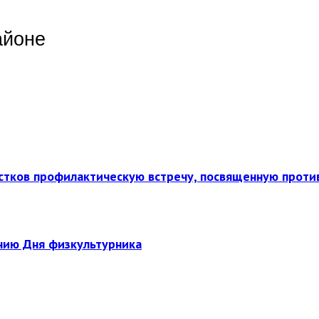
айоне
стков профилактическую встречу, посвященную прот
нию Дня физкультурника