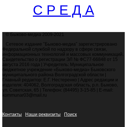
С Р Е Д А
© Быково-медиа 2009-2021
Сетевое издание "Быково-медиа" зарегистрировано
Федеральной службой по надзору в сфере связи,
информационных технологий и массовых коммуникаций.
Свидетельство о регистрации ЭЛ № ФС77-66848 от 15
августа 2016 года | Учредитель: Муниципальное
бюджетное учреждение «Быково-медиа» Быковского
муниципального района Волгоградской области |
Главный редактор: Е.Г. Нестеренко | Адрес редакции и
издателя: 404062, Волгоградская область, р.п. Быково,
ул. Советская, 65 | Телефон: (84495) 3-15-85 | E-mail:
kommunar03@mail.ru
Контакты
Наши реквизиты
Поиск