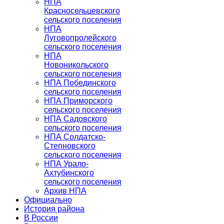
НПА
Красносельцевского
сельского поселения
НПА
Луговопролейского
сельского поселения
НПА
Новоникольского
сельского поселения
НПА Побединского
сельского поселения
НПА Приморского
сельского поселения
НПА Садовского
сельского поселения
НПА Солдатско-
Степновского
сельского поселения
НПА Урало-
Ахтубинского
сельского поселения
Архив НПА
Официально
История района
В России