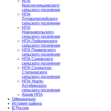
НПА
Красносельцевского
сельского поселения
НПА
Луговопролейского
сельского поселения
НПА
Новоникольского
сельского поселения
НПА Побединского
сельского поселения
НПА Приморского
сельского поселения
НПА Садовского
сельского поселения
НПА Солдатско-
Степновского
сельского поселения
НПА Урало-
Ахтубинского
сельского поселения
Архив НПА
Официально
История района
В России