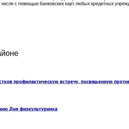
 числе с помощью банковских карт любых кредитных учреж
айоне
стков профилактическую встречу, посвященную прот
нию Дня физкультурника