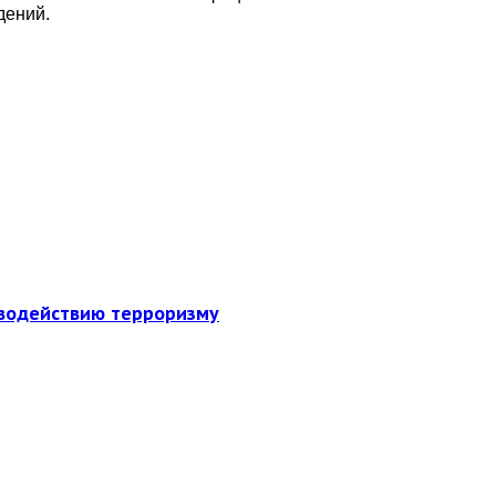
дений.
иводействию терроризму