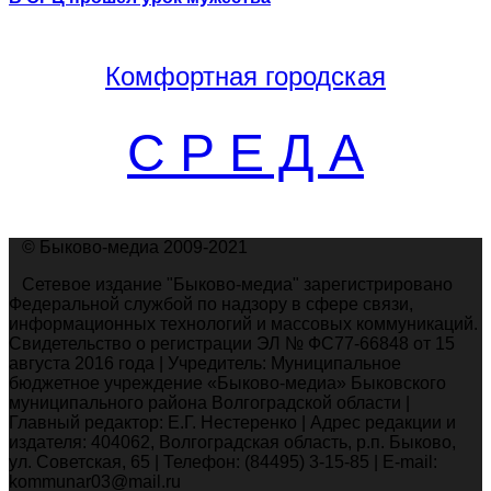
Комфортная
городская
С Р Е Д А
© Быково-медиа 2009-2021
Сетевое издание "Быково-медиа" зарегистрировано
Федеральной службой по надзору в сфере связи,
информационных технологий и массовых коммуникаций.
Свидетельство о регистрации ЭЛ № ФС77-66848 от 15
августа 2016 года | Учредитель: Муниципальное
бюджетное учреждение «Быково-медиа» Быковского
муниципального района Волгоградской области |
Главный редактор: Е.Г. Нестеренко | Адрес редакции и
издателя: 404062, Волгоградская область, р.п. Быково,
ул. Советская, 65 | Телефон: (84495) 3-15-85 | E-mail:
kommunar03@mail.ru