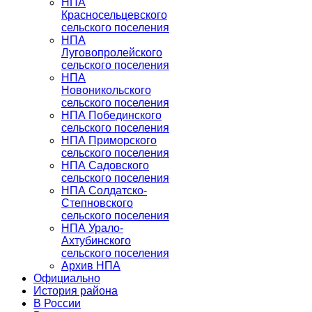
НПА
Красносельцевского
сельского поселения
НПА
Луговопролейского
сельского поселения
НПА
Новоникольского
сельского поселения
НПА Побединского
сельского поселения
НПА Приморского
сельского поселения
НПА Садовского
сельского поселения
НПА Солдатско-
Степновского
сельского поселения
НПА Урало-
Ахтубинского
сельского поселения
Архив НПА
Официально
История района
В России