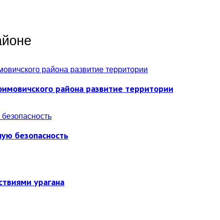
айоне
фимовичского района развитие территории
ную безопасность
ствиями урагана