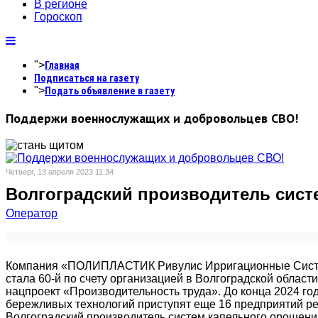
В регионе
Гороскоп
">
Главная
Подписаться на газету
">
Подать объявление в газету
Поддержи военнослужащих и добровольцев СВО!
Четверг, 13 апреля 2023 11:34
Волгоградский производитель сист
Оператор
Компания «ПОЛИПЛАСТИК Ривулис Ирригационные Сист
стала 60-й по счету организацией в Волгоградской област
нацпроект «Производительность труда». До конца 2024 го
бережливых технологий приступят еще 16 предприятий ре
Волгоградский производитель систем капельного орошени