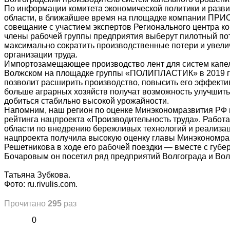
По информации комитета экономической политики и разви
области, в ближайшее время на площадке компании ПРИС
совещание с участием экспертов Регионального центра к
члены рабочей группы предприятия выберут пилотный пот
максимально сократить производственные потери и увел
организации труда.
Импортозамещающее производство лент для систем капел
Волжском на площадке группы «ПОЛИПЛАСТИК» в 2019 го
позволит расширить производство, повысить его эффектив
больше аграрных хозяйств получат возможность улучшит
добиться стабильно высокой урожайности.
Напомним, наш регион по оценке Минэкономразвития РФ в
рейтинга нацпроекта «Производительность труда». Работ
области по внедрению бережливых технологий и реализа
нацпроекта получила высокую оценку главы Минэкономр
Решетникова в ходе его рабочей поездки — вместе с губ
Бочаровым он посетил ряд предприятий Волгограда и Вол
Татьяна Зубкова.
Фото: ru.rivulis.com.
Прочитано
295
раз
0