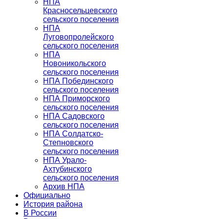
НПА
Красносельцевского
сельского поселения
НПА
Луговопролейского
сельского поселения
НПА
Новоникольского
сельского поселения
НПА Побединского
сельского поселения
НПА Приморского
сельского поселения
НПА Садовского
сельского поселения
НПА Солдатско-
Степновского
сельского поселения
НПА Урало-
Ахтубинского
сельского поселения
Архив НПА
Официально
История района
В России