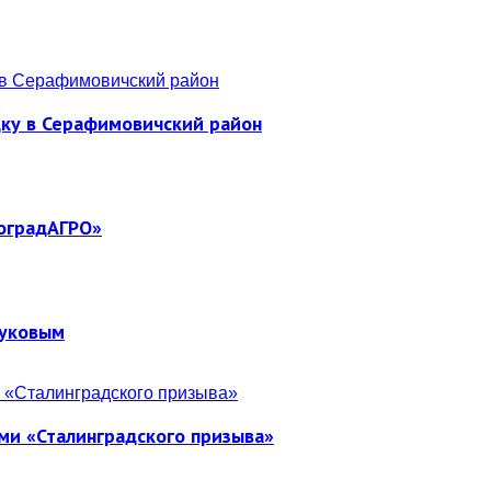
дку в Серафимовичский район
гоградАГРО»
Жуковым
ми «Сталинградского призыва»