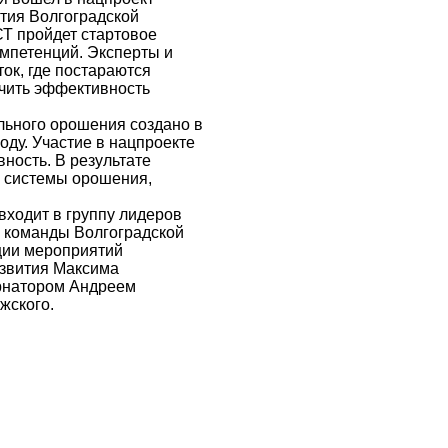
тия Волгоградской
Т пройдет стартовое
омпетенций. Эксперты и
ок, где постараются
ичить эффективность
ьного орошения создано в
ду. Участие в нацпроекте
ность. В результате
ь системы орошения,
ходит в группу лидеров
а команды Волгоградской
ции мероприятий
азвития Максима
ернатором Андреем
жского.