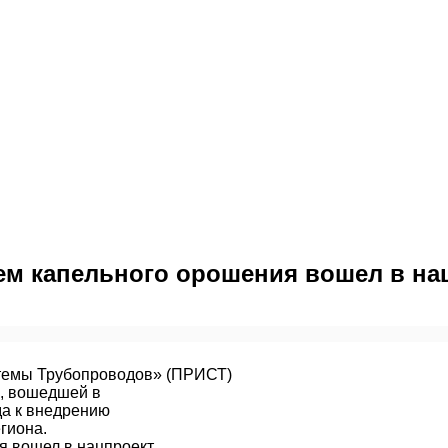
ем капельного орошения вошел в на
емы Трубопроводов» (ПРИСТ)
и, вошедшей в
да к внедрению
гиона.
я вошел в нацпроект