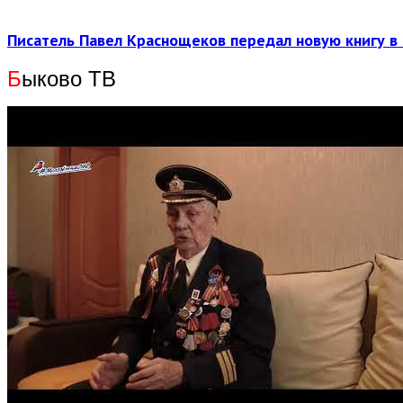
Писатель Павел Краснощеков передал новую книгу в 
Б
ыково ТВ