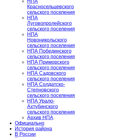
НПА
Красносельцевского
сельского поселения
НПА
Луговопролейского
сельского поселения
НПА
Новоникольского
сельского поселения
НПА Побединского
сельского поселения
НПА Приморского
сельского поселения
НПА Садовского
сельского поселения
НПА Солдатско-
Степновского
сельского поселения
НПА Урало-
Ахтубинского
сельского поселения
Архив НПА
Официально
История района
В России