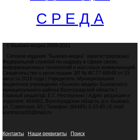
С Р Е Д А
© Быково-медиа 2009-2021
Сетевое издание "Быково-медиа" зарегистрировано
Федеральной службой по надзору в сфере связи,
информационных технологий и массовых коммуникаций.
Свидетельство о регистрации ЭЛ № ФС77-66848 от 15
августа 2016 года | Учредитель: Муниципальное
бюджетное учреждение «Быково-медиа» Быковского
муниципального района Волгоградской области |
Главный редактор: Е.Г. Нестеренко | Адрес редакции и
издателя: 404062, Волгоградская область, р.п. Быково,
ул. Советская, 65 | Телефон: (84495) 3-15-85 | E-mail:
kommunar03@mail.ru
Контакты
Наши реквизиты
Поиск