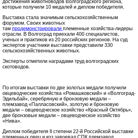
достижения животноводов Волгоградского региона,
которые получили 10 медалей и диплом победителя.
Выставка стала значимым сельскохозяйственным
форумом. Своих животных
там
продемонстрировали
племенные хозяйства-лидеры
отрасли. В Волгоград приехали 400 специалистов,
ученых и практиков из 20 российских регионов. На суд
экспертов участники выставки представили 330
сельскохозяйственных животных.
Эксперты отметили наградами труд волгоградских
скотоводов.
По итогам выставки по две золотых медали получили
овцеводческие хозяйства «Ромашковский» и «Волгоград-
Эдильбай», серебряную и бронзовую медали –
племзавод «Палласовский», золотую и бронзовую
медали – овцеводческое хозяйство «Красный Октябрь»,
две бронзовые медали – овцеводческое хозяйство
«Нива».
Диплом победителя II степени 22-й Российской выставки
племенных овец и коз завоевал СПК племзавод