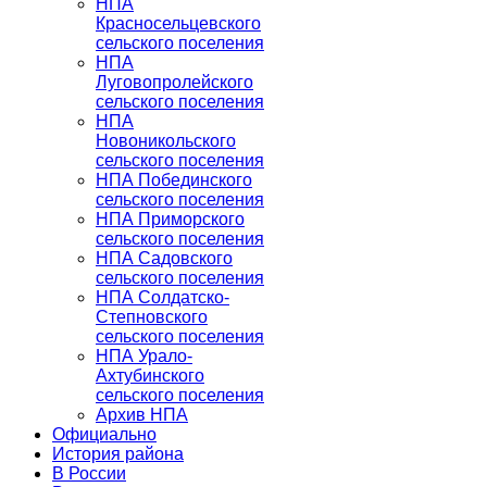
НПА
Красносельцевского
сельского поселения
НПА
Луговопролейского
сельского поселения
НПА
Новоникольского
сельского поселения
НПА Побединского
сельского поселения
НПА Приморского
сельского поселения
НПА Садовского
сельского поселения
НПА Солдатско-
Степновского
сельского поселения
НПА Урало-
Ахтубинского
сельского поселения
Архив НПА
Официально
История района
В России