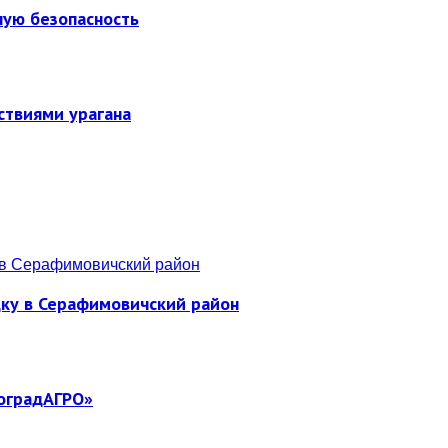
ную безопасность
ствиями урагана
дку в Серафимовичский район
гоградАГРО»