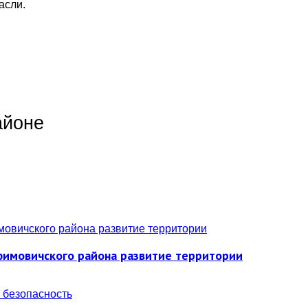
асли.
айоне
фимовичского района развитие территории