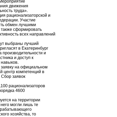
 Мероприятие
ания движения
ность труда».
ция рационализаторской и
едерации. Участие
ить обмен лучшими
а также сформировать
тивность всех направлений
удут выбраны лучший
ригласят в Екатеринбург
а производительности и
тника и доступ к
 навыков.
 заявку на официальном
й центр компетенций в
 Сбор заявок
 1100 рационализаторов
порядка 4600
уется на территории
 него могли лишь те
обрабатывающего
кого хозяйства, то