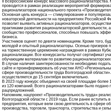
II Всероссийский конкурс массового рационализаторства.
проводится в рамках реализации мероприятий формиров
рационализаторов национального проекта «Производитель
Основная цель конкурса — стимулирование и популяриза
новаторской деятельности на предприятиях Российской Ф
позволит выявить активных рационализаторов, осуществ
практиками развития рационализаторской деятельности, 
сообщество профессионалов, способных повышать эффек
бизнеса.
Участников оценят по девяти номинациям. Кроме того, б
молодой и опытный рационализаторы. Осенью призеров п
на торжественную церемонию награждения в рамках Кубк
рационализации. Все конкурсанты получат сертификат учас
обучающим материалам по развитию рационализаторских
В случае наличия заинтересованности необходимо подать
сайте и проинформировать об участии АНО «Региональны
сфере производительности труда Волгоградской области».
осуществляется до 15 сентября включительно.
В 2023 году конкурс объединил на своей площадке более
из 120 компаний. Всего рационализаторами было подано 
рацпредложений.
Напомним, нацпроект «Производительность труда» реализ
Волгоградской области с 2019 года. Если ранее вступить в
предприятия, которые вели свою деятельность в сфере 
производства, торговли, транспорта, строительства и сельс