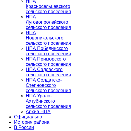
НПА
Красносельцевского
сельского поселения
НПА
Луговопролейского
сельского поселения
НПА
Новоникольского
сельского поселения
НПА Побединского
сельского поселения
НПА Приморского
сельского поселения
НПА Садовского
сельского поселения
НПА Солдатско-
Степновского
сельского поселения
НПА Урало-
Ахтубинского
сельского поселения
Архив НПА
Официально
История района
В России