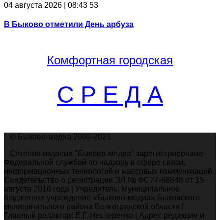
04 августа 2026 | 08:43
53
В Быково отметили День арбуза
Комфортная
городская
С Р Е Д А
© Быково-медиа 2009-2021
Сетевое издание "Быково-медиа" зарегистрировано
Федеральной службой по надзору в сфере связи,
информационных технологий и массовых коммуникаций.
Свидетельство о регистрации ЭЛ № ФС77-66848 от 15
августа 2016 года | Учредитель: Муниципальное
бюджетное учреждение «Быково-медиа» Быковского
муниципального района Волгоградской области |
Главный редактор: Е.Г. Нестеренко | Адрес редакции и