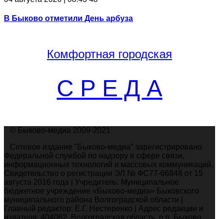
В Быково отметили День арбуза
Комфортная
городская
С Р Е Д А
© Быково-медиа 2009-2021
Сетевое издание "Быково-медиа" зарегистрировано
Федеральной службой по надзору в сфере связи,
информационных технологий и массовых коммуникаций.
Свидетельство о регистрации ЭЛ № ФС77-66848 от 15
августа 2016 года | Учредитель: Муниципальное
бюджетное учреждение «Быково-медиа» Быковского
муниципального района Волгоградской области |
Главный редактор: Е.Г. Нестеренко | Адрес редакции и
издателя: 404062, Волгоградская область, р.п. Быково,