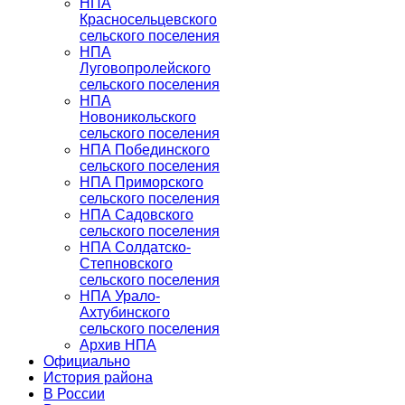
НПА
Красносельцевского
сельского поселения
НПА
Луговопролейского
сельского поселения
НПА
Новоникольского
сельского поселения
НПА Побединского
сельского поселения
НПА Приморского
сельского поселения
НПА Садовского
сельского поселения
НПА Солдатско-
Степновского
сельского поселения
НПА Урало-
Ахтубинского
сельского поселения
Архив НПА
Официально
История района
В России