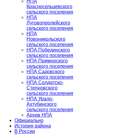
НПА
Красносельцевского
сельского поселения
НПА
Луговопролейского
сельского поселения
НПА
Новоникольского
сельского поселения
НПА Побединского
сельского поселения
НПА Приморского
сельского поселения
НПА Садовского
сельского поселения
НПА Солдатско-
Степновского
сельского поселения
НПА Урало-
Ахтубинского
сельского поселения
Архив НПА
Официально
История района
В России