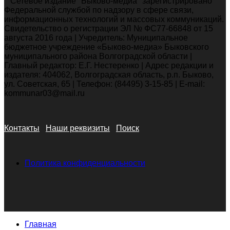
Сетевое издание "Быково-медиа" зарегистрировано
Федеральной службой по надзору в сфере связи,
информационных технологий и массовых коммуникаций.
Свидетельство о регистрации ЭЛ № ФС77-66848 от 15
августа 2016 года | Учредитель: Муниципальное
бюджетное учреждение «Быково-медиа» Быковского
муниципального района Волгоградской области |
Главный редактор: Е.Г. Нестеренко | Адрес редакции и
издателя: 404062, Волгоградская область, р.п. Быково,
ул. Советская, 65 | Телефон: (84495) 3-15-85 | E-mail:
kommunar03@mail.ru
Контакты
Наши реквизиты
Поиск
Политика конфиденциальности
Главная