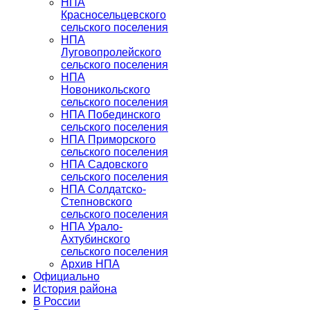
НПА
Красносельцевского
сельского поселения
НПА
Луговопролейского
сельского поселения
НПА
Новоникольского
сельского поселения
НПА Побединского
сельского поселения
НПА Приморского
сельского поселения
НПА Садовского
сельского поселения
НПА Солдатско-
Степновского
сельского поселения
НПА Урало-
Ахтубинского
сельского поселения
Архив НПА
Официально
История района
В России