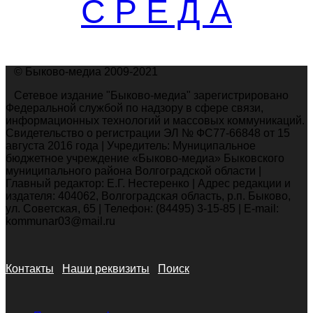
С Р Е Д А
© Быково-медиа 2009-2021
Сетевое издание "Быково-медиа" зарегистрировано
Федеральной службой по надзору в сфере связи,
информационных технологий и массовых коммуникаций.
Свидетельство о регистрации ЭЛ № ФС77-66848 от 15
августа 2016 года | Учредитель: Муниципальное
бюджетное учреждение «Быково-медиа» Быковского
муниципального района Волгоградской области |
Главный редактор: Е.Г. Нестеренко | Адрес редакции и
издателя: 404062, Волгоградская область, р.п. Быково,
ул. Советская, 65 | Телефон: (84495) 3-15-85 | E-mail:
kommunar03@mail.ru
Контакты
Наши реквизиты
Поиск