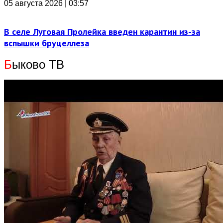
05 августа 2026 | 03:57
В селе Луговая Пролейка введен карантин из-за
вспышки бруцеллеза
Б
ыково ТВ