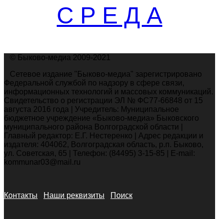
С Р Е Д А
© Быково-медиа 2009-2021
Сетевое издание "Быково-медиа" зарегистрировано
Федеральной службой по надзору в сфере связи,
информационных технологий и массовых коммуникаций.
Свидетельство о регистрации ЭЛ № ФС77-66848 от 15
августа 2016 года | Учредитель: Муниципальное
бюджетное учреждение «Быково-медиа» Быковского
муниципального района Волгоградской области |
Главный редактор: Е.Г. Нестеренко | Адрес редакции и
издателя: 404062, Волгоградская область, р.п. Быково,
ул. Советская, 65 | Телефон: (84495) 3-15-85 | E-mail:
kommunar03@mail.ru
Контакты
Наши реквизиты
Поиск