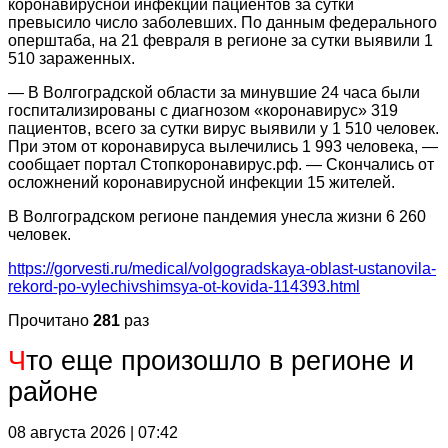
коронавирусной инфекции пациентов за сутки
превысило число заболевших. По данным федерального
оперштаба, на 21 февраля в регионе за сутки выявили 1
510 зараженных.
— В Волгоградской области за минувшие 24 часа были
госпитализированы с диагнозом «коронавирус» 319
пациентов, всего за сутки вирус выявили у 1 510 человек.
При этом от коронавируса вылечились 1 993 человека, —
сообщает портал Стопкоронавирус.рф. — Скончались от
осложнений коронавирусной инфекции 15 жителей.
В Волгоградском регионе пандемия унесла жизни 6 260
человек.
https://gorvesti.ru/medical/volgogradskaya-oblast-ustanovila-
rekord-po-vylechivshimsya-ot-kovida-114393.html
Прочитано
281
раз
Ч
то еще произошло в регионе и
районе
08 августа 2026 | 07:42