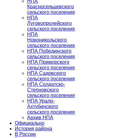
НПА
Красносельцевского
сельского поселения
НПА
Луговопролейского
сельского поселения
НПА
Новоникольского
сельского поселения
НПА Побединского
сельского поселения
НПА Приморского
сельского поселения
НПА Садовского
сельского поселения
НПА Солдатско-
Степновского
сельского поселения
НПА Урало-
Ахтубинского
сельского поселения
Архив НПА
Официально
История района
В России