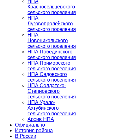
НПА
Красносельцевского
сельского поселения
НПА
Луговопролейского
сельского поселения
НПА
Новоникольского
сельского поселения
НПА Побединского
сельского поселения
НПА Приморского
сельского поселения
НПА Садовского
сельского поселения
НПА Солдатско-
Степновского
сельского поселения
НПА Урало-
Ахтубинского
сельского поселения
Архив НПА
Официально
История района
В России