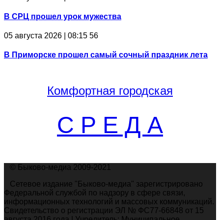
В СРЦ прошел урок мужества
05 августа 2026 | 08:15
56
В Приморске прошел самый сочный праздник лета
Комфортная
городская
С Р Е Д А
© Быково-медиа 2009-2021
Сетевое издание "Быково-медиа" зарегистрировано
Федеральной службой по надзору в сфере связи,
информационных технологий и массовых коммуникаций.
Свидетельство о регистрации ЭЛ № ФС77-66848 от 15
августа 2016 года | Учредитель: Муниципальное