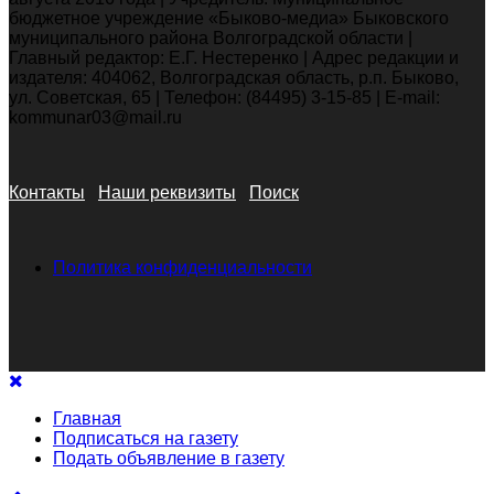
бюджетное учреждение «Быково-медиа» Быковского
муниципального района Волгоградской области |
Главный редактор: Е.Г. Нестеренко | Адрес редакции и
издателя: 404062, Волгоградская область, р.п. Быково,
ул. Советская, 65 | Телефон: (84495) 3-15-85 | E-mail:
kommunar03@mail.ru
Контакты
Наши реквизиты
Поиск
Политика конфиденциальности
Главная
Подписаться на газету
Подать объявление в газету