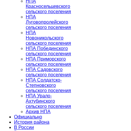
НПА
Красносельцевского
сельского поселения
НПА
Луговопролейского
сельского поселения
НПА
Новоникольского
сельского поселения
НПА Побединского
сельского поселения
НПА Приморского
сельского поселения
НПА Садовского
сельского поселения
НПА Солдатско-
Степновского
сельского поселения
НПА Урало-
Ахтубинского
сельского поселения
Архив НПА
Официально
История района
В России