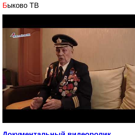
Б
ыково ТВ
Документальный видеоролик