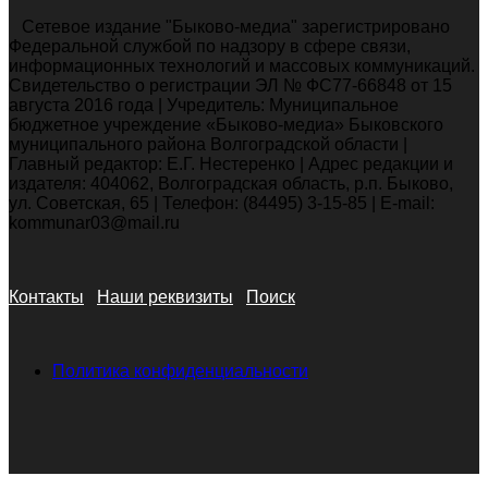
Сетевое издание "Быково-медиа" зарегистрировано
Федеральной службой по надзору в сфере связи,
информационных технологий и массовых коммуникаций.
Свидетельство о регистрации ЭЛ № ФС77-66848 от 15
августа 2016 года | Учредитель: Муниципальное
бюджетное учреждение «Быково-медиа» Быковского
муниципального района Волгоградской области |
Главный редактор: Е.Г. Нестеренко | Адрес редакции и
издателя: 404062, Волгоградская область, р.п. Быково,
ул. Советская, 65 | Телефон: (84495) 3-15-85 | E-mail:
kommunar03@mail.ru
Контакты
Наши реквизиты
Поиск
Политика конфиденциальности