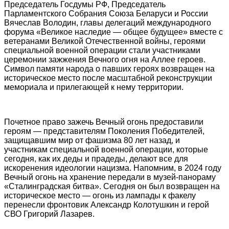
Председатель Госдумы РФ, Председатель
Парламентского Собрания Союза Беларуси и России
Вячеслав Володин, главы делегаций международного
форума «Великое наследие — общее будущее» вместе с
ветеранами Великой Отечественной войны, героями
специальной военной операции стали участниками
церемонии зажжения Вечного огня на Аллее героев.
Символ памяти народа о павших героях возвращен на
историческое место после масштабной реконструкции
мемориала и прилегающей к нему территории.
Почетное право зажечь Вечный огонь предоставили
героям — представителям Поколения Победителей,
защищавшим мир от фашизма 80 лет назад, и
участникам специальной военной операции, которые
сегодня, как их деды и прадеды, делают все для
искоренения идеологии нацизма. Напомним, в 2024 году
Вечный огонь на хранение передали в музей-панораму
«Сталинградская битва». Сегодня он был возвращен на
историческое место — огонь из лампады к факелу
перенесли фронтовик Александр Колотушкин и герой
СВО Григорий Лазарев.