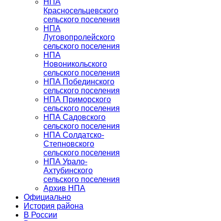
НПА
Красносельцевского
сельского поселения
НПА
Луговопролейского
сельского поселения
НПА
Новоникольского
сельского поселения
НПА Побединского
сельского поселения
НПА Приморского
сельского поселения
НПА Садовского
сельского поселения
НПА Солдатско-
Степновского
сельского поселения
НПА Урало-
Ахтубинского
сельского поселения
Архив НПА
Официально
История района
В России