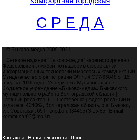
Комфортная
городская
С Р Е Д А
© Быково-медиа 2009-2021
Сетевое издание "Быково-медиа" зарегистрировано
Федеральной службой по надзору в сфере связи,
информационных технологий и массовых коммуникаций.
Свидетельство о регистрации ЭЛ № ФС77-66848 от 15
августа 2016 года | Учредитель: Муниципальное
бюджетное учреждение «Быково-медиа» Быковского
муниципального района Волгоградской области |
Главный редактор: Е.Г. Нестеренко | Адрес редакции и
издателя: 404062, Волгоградская область, р.п. Быково,
ул. Советская, 65 | Телефон: (84495) 3-15-85 | E-mail:
kommunar03@mail.ru
Контакты
Наши реквизиты
Поиск